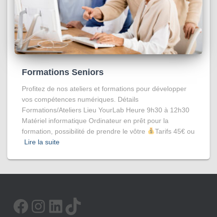
Formations Seniors
Profitez de nos ateliers et formations pour développer
vos compétences numériques. Détails
Formations/Ateliers Lieu YourLab Heure 9h30 à 12h30
Matériel informatique Ordinateur en prêt pour la
formation, possibilité de prendre le vôtre
Tarifs 45€ ou
Lire la suite
FACEBOOK
INSTAGRAM
LINKEDIN
TIKTOK