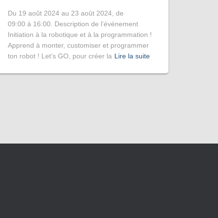
Du 19 août 2024 au 23 août 2024, de
09:00 à 16:00. Description de l’événement
Initiation à la robotique et à la programmation !
Apprend à monter, customiser et programmer
ton robot ! Let’s GO, pour créer la
Lire la suite