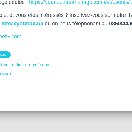
page dédiée :
https://yourlab.fab-manager.com/#!/events/
let et vous êtes intéressés ? Inscrivez-vous sur notre
li
à
info@yourlab.be
ou en nous téléphonant au
085/844.
eezy.com
'ÉTÉ
 trésors
laser
numérique
anuels