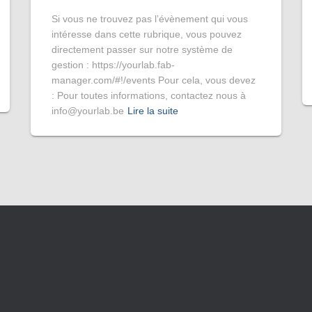
Si vous ne trouvez pas l’évènement qui vous
intéresse dans cette rubrique, vous pouvez
directement passer sur notre système de
gestion : https://yourlab.fab-
manager.com/#!/events Pour cela, vous devez
: Pour toutes informations, contactez nous à
info@yourlab.be
Lire la suite