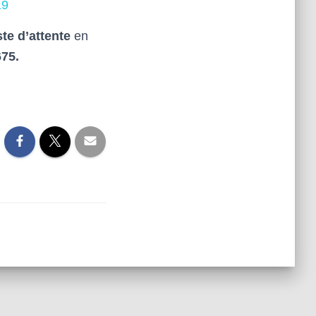
19
ste d’attente
en
675.