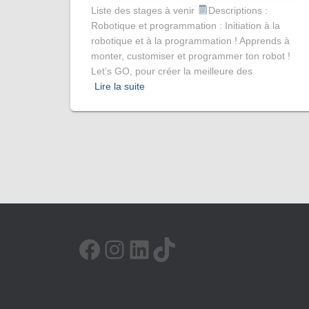
Liste des stages à venir
Descriptions :
Robotique et programmation : Initiation à la
robotique et à la programmation ! Apprends à
monter, customiser et programmer ton robot !
Let’s GO, pour créer la meilleure des
Lire la suite
FACEBOOK
INSTAGRAM
LINKEDIN
TIKTOK