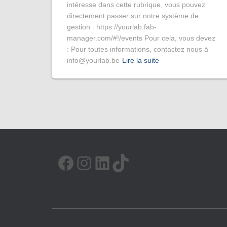
intéresse dans cette rubrique, vous pouvez
directement passer sur notre système de
gestion : https://yourlab.fab-
manager.com/#!/events Pour cela, vous devez
: Pour toutes informations, contactez nous à
info@yourlab.be
Lire la suite
FACEBOOK
INSTAGRAM
LINKEDIN
TIKTOK