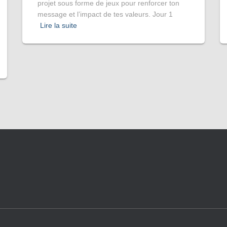
projet sous forme de jeux pour renforcer ton
message et l’impact de tes valeurs. Jour 1
Lire la suite