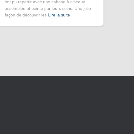
ont pu repartir avec une cabane à oiseaux
assemblée et peinte par leurs soins. Une jolie
façon de découvrir les
Lire la suite