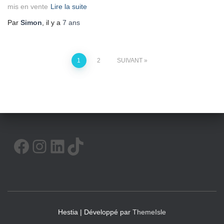
mis en vente
Lire la suite
Par
Simon
, il y a
7 ans
Pagination
1
2
SUIVANT
des
publications
FACEBOOK
INSTAGRAM
LINKEDIN
TIKTOK
Hestia | Développé par
ThemeIsle