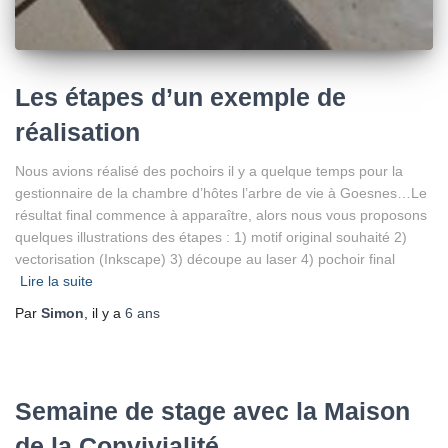
Les étapes d’un exemple de
réalisation
Nous avions réalisé des pochoirs il y a quelque temps pour la
gestionnaire de la chambre d’hôtes l’arbre de vie à Goesnes…Le
résultat final commence à apparaître, alors nous vous proposons
quelques illustrations des étapes : 1) motif original souhaité 2)
vectorisation (Inkscape) 3) découpe au laser 4) pochoir final
Lire la suite
Par
Simon
, il y a
6 ans
Semaine de stage avec la Maison
de la Convivialité